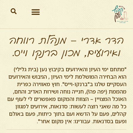
הדר אדרי – מנהלת רווחה
ואירועים, מכון ברנקו וייס.
"מתחם ימי העיון והאירועים בקיבוץ נען (בית גלילי)
הוא הבחירה המושלמת לימי העיון , הגיבוש והאירועים
העסקיים שלנו ב"ברנקו-וייס". חוץ מאווירה כפרית
מהממת (יפה פה!), חנייה נוחה ושירות האדיב והחם,
האוכל המצויין – הצוות והמקום מאפשרים לי לעוף עם
כל מה שאני רוצה לעשות: סדנאות, אירועים למגוון
קהלים, פעם על הדשא ועם בתוך כיתות, פעם באולם
ופעם בסדנאות. עבורינו: אין מקום אחר".