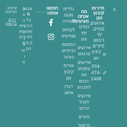
תיירות
חפשו
עיצוב
גלריית
ה
2026
מה
ופיתוח
קיבוץ
אותנו
©
צ
מקום
אנחנו
-
נען
זזים
כל
מציעים?
ה
ואווירה
אירועים,
ברשת
הזכויות
כנסים
ר
כנסים,
לקוחות
שמורות
ת
וימי
ימי
ממליצים
לתיירות
נ
עיון
גיבוש,
קיבוץ
המלצות
גי
סיורים
אירועים
נען
ש
לבילויים
קיבוץ
פרטיים
ו
באזור
נען
אירועים
ת
אודות
054-
עסקיים
קיבוץ
674-
וימי
נען
1408
גיבוש
דברו
לחברות
איתנו
אירועים
לקהל
הרחב
סיורים
בראנץ'